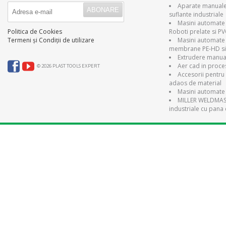
Aparate manuale 
suflante industriale
Masini automate 
Roboti prelate si P
Politica de Cookies
Masini automate
Termeni și Condiții de utilizare
membrane PE-HD si
Extrudere manual
Aer cad in proce
© 2026 PLAST TOOLS EXPERT
Accesorii pentru 
adaos de material
Masini automate 
MILLER WELDMAST
industriale cu pana 