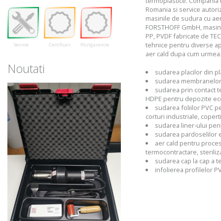
termoplastice. Compania n
Romania si service autor
masinile de sudura cu aer 
FORSTHOFF GmbH, masini d
PP, PVDF fabricate de TECN
tehnice pentru diverse apl
Service
Certificari
Postgarantie
aer cald dupa cum urmea
Noutati
sudarea placilor din p
sudarea membranelor P
sudarea prin contact 
HDPE pentru depozite ec
sudarea foliilor PVC pe
corturi industriale, copert
sudarea liner-ului pen
sudarea pardoselilor e
aer cald pentru proces
termocontractare, steriliz
sudarea cap la cap a te
infolierea profilelor P