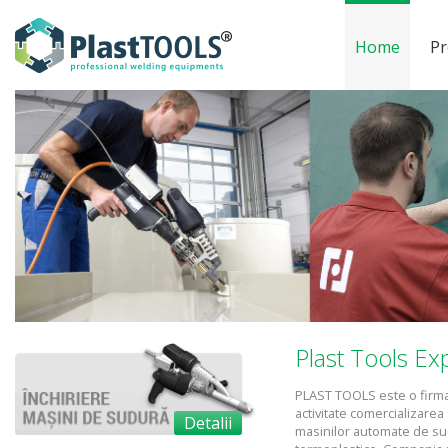
Home
Pr
Plast Tools Ex
PLAST TOOLS este o firm
activitate comercializarea
Detalii
masinilor automate de su