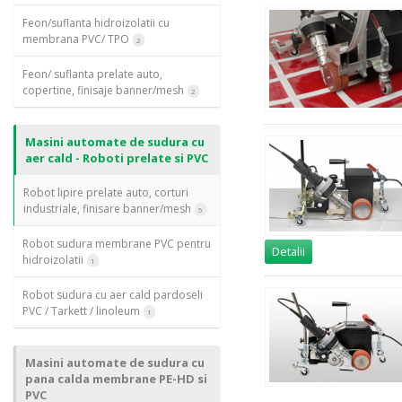
Feon/suflanta hidroizolatii cu
membrana PVC/ TPO
2
Feon/ suflanta prelate auto,
copertine, finisaje banner/mesh
2
Masini automate de sudura cu
aer cald - Roboti prelate si PVC
Robot lipire prelate auto, corturi
industriale, finisare banner/mesh
5
Robot sudura membrane PVC pentru
Detalii
hidroizolatii
1
Robot sudura cu aer cald pardoseli
PVC / Tarkett / linoleum
1
Masini automate de sudura cu
pana calda membrane PE-HD si
PVC