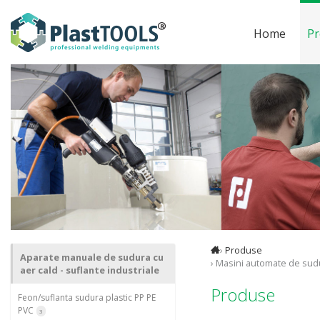
Home
Pr
›
Produse
Aparate manuale de sudura cu
› Masini automate de sudu
aer cald - suflante industriale
Produse
Feon/suflanta sudura plastic PP PE
PVC
3