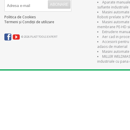
Aparate manuale 
suflante industriale
Masini automate 
Roboti prelate si P
Politica de Cookies
Masini automate
Termeni și Condiții de utilizare
membrane PE-HD si
Extrudere manual
Aer cad in proce
© 2026 PLAST TOOLS EXPERT
Accesorii pentru 
adaos de material
Masini automate 
MILLER WELDMAST
industriale cu pana 