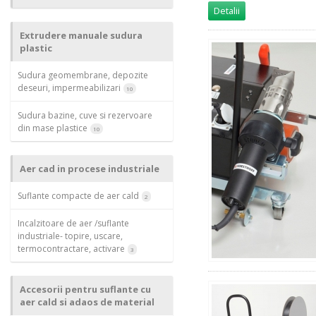
Detalii
Extrudere manuale sudura
plastic
Sudura geomembrane, depozite
deseuri, impermeabilizari
10
Sudura bazine, cuve si rezervoare
din mase plastice
10
Aer cad in procese industriale
Suflante compacte de aer cald
2
Incalzitoare de aer /suflante
industriale- topire, uscare,
termocontractare, activare
3
Accesorii pentru suflante cu
aer cald si adaos de material