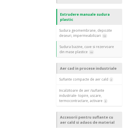
Extrudere manuale sudura
plastic
Sudura geomembrane, depozite
deseuri, impermeabilizari
10
Sudura bazine, cuve si rezervoare
din mase plastice
10
Aer cad in procese industriale
Suflante compacte de aer cald
2
Incalzitoare de aer /suflante
industriale- topire, uscare,
termocontractare, activare
3
Accesorii pentru suflante cu
aer cald si adaos de material