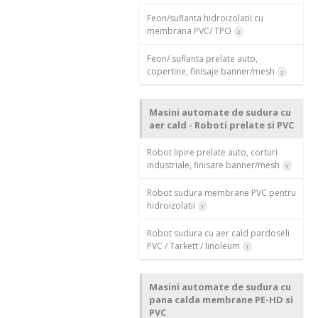
Feon/suflanta hidroizolatii cu
membrana PVC/ TPO
2
Feon/ suflanta prelate auto,
copertine, finisaje banner/mesh
2
Masini automate de sudura cu
aer cald - Roboti prelate si PVC
Robot lipire prelate auto, corturi
industriale, finisare banner/mesh
5
Robot sudura membrane PVC pentru
hidroizolatii
1
Robot sudura cu aer cald pardoseli
PVC / Tarkett / linoleum
1
Masini automate de sudura cu
pana calda membrane PE-HD si
PVC