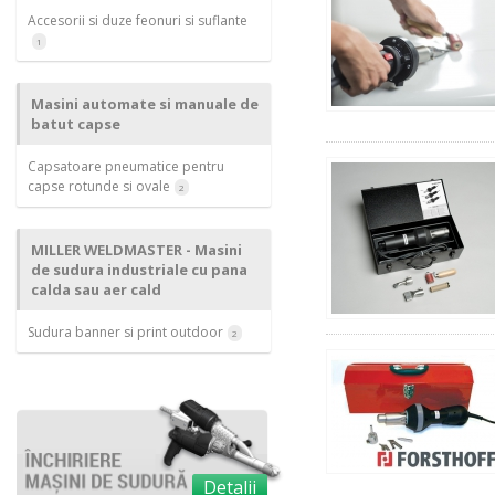
Accesorii si duze feonuri si suflante
1
Masini automate si manuale de
batut capse
Capsatoare pneumatice pentru
capse rotunde si ovale
2
MILLER WELDMASTER - Masini
de sudura industriale cu pana
calda sau aer cald
Sudura banner si print outdoor
2
Detalii