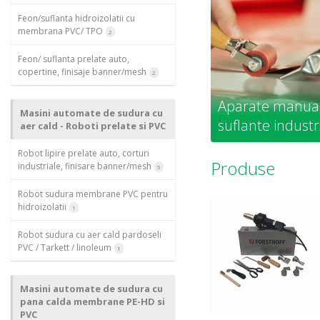
Feon/suflanta hidroizolatii cu
membrana PVC/ TPO
2
Feon/ suflanta prelate auto,
copertine, finisaje banner/mesh
2
Aparate manuale
Masini automate de sudura cu
suflante industr
aer cald - Roboti prelate si PVC
Robot lipire prelate auto, corturi
Produse
industriale, finisare banner/mesh
5
Robot sudura membrane PVC pentru
hidroizolatii
1
Robot sudura cu aer cald pardoseli
PVC / Tarkett / linoleum
1
Masini automate de sudura cu
pana calda membrane PE-HD si
PVC