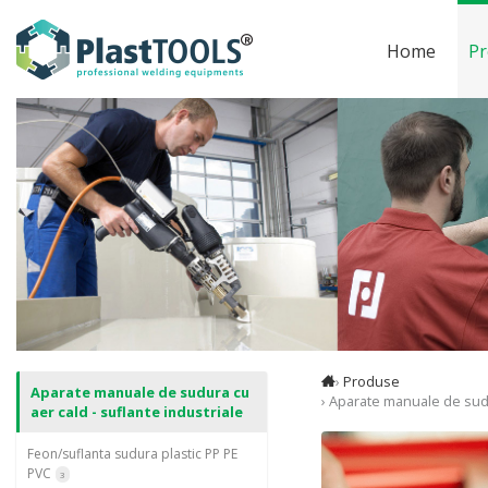
Home
Pr
›
Produse
Aparate manuale de sudura cu
› Aparate manuale de sudu
aer cald - suflante industriale
Feon/suflanta sudura plastic PP PE
PVC
3