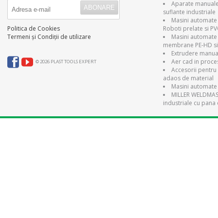
Aparate manuale 
suflante industriale
Masini automate 
Roboti prelate si P
Politica de Cookies
Masini automate
Termeni și Condiții de utilizare
membrane PE-HD si
Extrudere manual
Aer cad in proce
© 2026 PLAST TOOLS EXPERT
Accesorii pentru 
adaos de material
Masini automate 
MILLER WELDMAST
industriale cu pana 