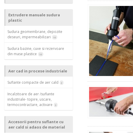
Extrudere manuale sudura
plastic
Sudura geomembrane, depozite
deseuri, impermeabilizari
10
Sudura bazine, cuve si rezervoare
din mase plastice
10
Aer cad in procese industriale
Suflante compacte de aer cald
2
Incalzitoare de aer /suflante
industriale- topire, uscare,
termocontractare, activare
3
Accesorii pentru suflante cu
aer cald si adaos de material