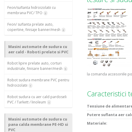
Feon/suflanta hidroizolatii cu
membrana PVC/ TPO
2
Feon/ suflanta prelate auto,
copertine, finisaje banner/mesh
2
Masini automate de sudura cu
aer cald - Roboti prelate si PVC
Robot lipire prelate auto, corturi
industriale, finisare banner/mesh
5
la comanda accesoriile potri
Robot sudura membrane PVC pentru
hidroizolatii
1
Caracteristici 
Robot sudura cu aer cald pardoseli
PVC / Tarkett / linoleum
1
Tensiune de alimentar
Putere suflanta aer cal
Masini automate de sudura cu
Materiale:
pana calda membrane PE-HD si
PVC