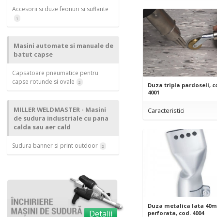
Accesorii si duze feonuri si suflante
1
Masini automate si manuale de
batut capse
Capsatoare pneumatice pentru
capse rotunde si ovale
2
Duza tripla pardoseli, 
4001
MILLER WELDMASTER - Masini
Caracteristici
de sudura industriale cu pana
calda sau aer cald
Sudura banner si print outdoor
2
Duza metalica lata 40
Detalii
perforata, cod. 4004