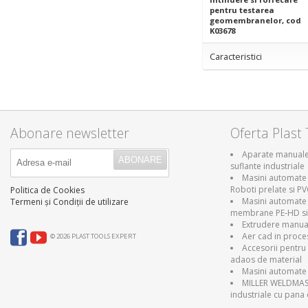
pentru testarea
geomembranelor, cod
K03678
Caracteristici
Abonare newsletter
Oferta Plast 
Aparate manuale 
suflante industriale
Masini automate 
Roboti prelate si P
Politica de Cookies
Masini automate
Termeni și Condiții de utilizare
membrane PE-HD si
Extrudere manual
Aer cad in proce
© 2026 PLAST TOOLS EXPERT
Accesorii pentru 
adaos de material
Masini automate 
MILLER WELDMAST
industriale cu pana 