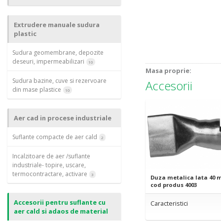
Extrudere manuale sudura
plastic
Sudura geomembrane, depozite
deseuri, impermeabilizari
10
Masa proprie:
Sudura bazine, cuve si rezervoare
Accesorii
din mase plastice
10
Aer cad in procese industriale
Suflante compacte de aer cald
2
Incalzitoare de aer /suflante
industriale- topire, uscare,
termocontractare, activare
3
Duza metalica lata 40 
cod produs 4003
Accesorii pentru suflante cu
Caracteristici
aer cald si adaos de material