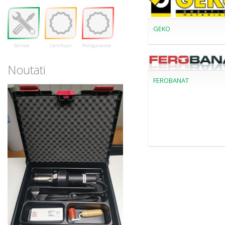
GEKO
Service
Certificari
Postgarantie
Noutati
FEROBANAT