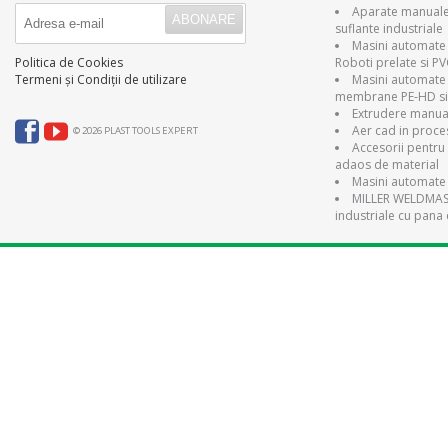
Aparate manuale 
suflante industriale
Masini automate 
Roboti prelate si P
Politica de Cookies
Masini automate
Termeni și Condiții de utilizare
membrane PE-HD si
Extrudere manual
Aer cad in proce
© 2026 PLAST TOOLS EXPERT
Accesorii pentru 
adaos de material
Masini automate 
MILLER WELDMAST
industriale cu pana 