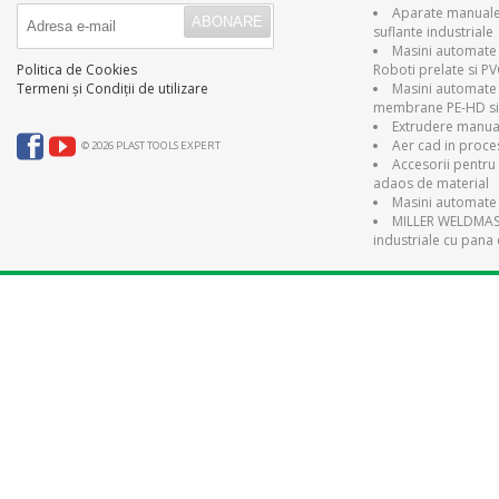
Aparate manuale 
suflante industriale
Masini automate 
Roboti prelate si P
Politica de Cookies
Masini automate
Termeni și Condiții de utilizare
membrane PE-HD si
Extrudere manual
Aer cad in proce
© 2026 PLAST TOOLS EXPERT
Accesorii pentru 
adaos de material
Masini automate 
MILLER WELDMAST
industriale cu pana 