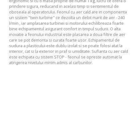
ergonomic si cu o masa proprie de numai 1 kg, lucru ce ofera o
prindere sigura, reducand in acelasi timp si sentimentul de
oboseala al operatorului. Feonul cu aer cald are in componenta
un sistem "twin turbine" ce dezolta un debit marit de aer - 240
l/min , iar amplasarea turbinei si motorului echilibreaza foarte
bine echipamentul asigurant confort in timpul sudurii. O alta
inovatie a feonului industrial este plasarea a doua filtre de aer
care se pot demonta si curata foarte usor. Echipamentul de
sudura a plasticului este dublu izolat si se poate folosi atat la
interior, cat si la exterior in praf si umiditate. Suflanta cu aer cald
este echipata cu sistem STOP - feonul se opreste automat la
atingerea nivelului minim admis al carbunilor.