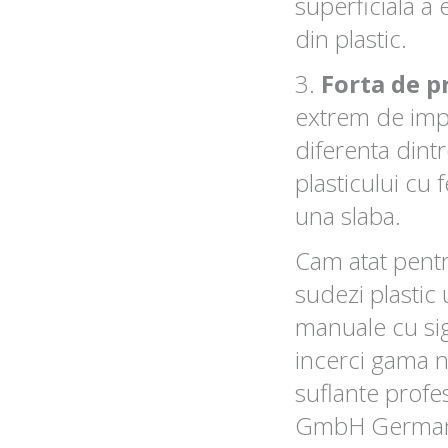
superficiala a e
din plastic.
3.
Forta de p
extrem de impo
diferenta dint
plasticului cu
una slaba.
Cam atat pentr
sudezi plastic 
manuale cu sig
incerci gama n
suflante prof
GmbH German