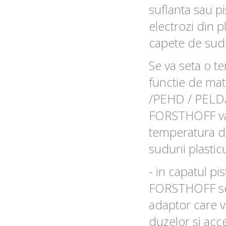
suflanta sau pi
electrozi din pl
capete de sud
Se va seta o t
functie de mate
/PEHD / PELD/
FORSTHOFF v
temperatura de
sudurii plasticu
- in capatul pi
FORSTHOFF se
adaptor care 
duzelor si acc