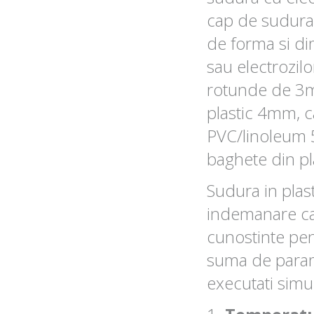
cap de sudura 
de forma si d
sau electrozilo
rotunde de 3
plastic 4mm, 
PVC/linoleum 
baghete din pla
Sudura in plast
indemanare ca
cunostinte pen
suma de param
executati simu