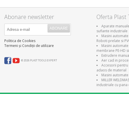
Abonare newsletter
Oferta Plast 
Aparate manuale 
suflante industriale
Masini automate 
Roboti prelate si P
Politica de Cookies
Masini automate
Termeni și Condiții de utilizare
membrane PE-HD si
Extrudere manual
Aer cad in proce
© 2026 PLAST TOOLS EXPERT
Accesorii pentru 
adaos de material
Masini automate 
MILLER WELDMAST
industriale cu pana 