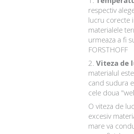
1.
Temperatur
respectiv aleg
lucru corecte 
materialele te
urmeaza a fi s
FORSTHOFF
2.
Viteza de 
materialul est
cand sudura e
cele doua "we
O viteza de lu
excesiv materia
mare va conduc