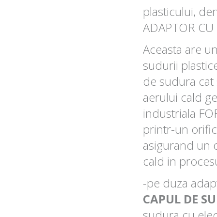
plasticului, d
ADAPTOR CU 
Aceasta are un
sudurii plastic
de sudura cat 
aerului cald g
industriala F
printr-un orif
asigurand un d
cald in proces
-pe duza adap
CAPUL DE S
sudura cu elect