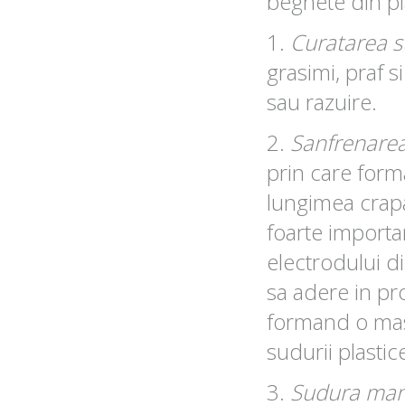
beghete din pl
1.
Curatarea s
grasimi, praf si
sau razuire.
2.
Sanfrenarea 
prin care forma
lungimea crapat
foarte importa
electrodului d
sa adere in pr
formand o ma
sudurii plastic
3.
Sudura man