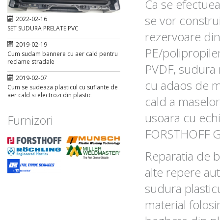
Ca se efectueaz
se vor constru
2022-02-16
SET SUDURA PRELATE PVC
rezervoare din
2019-02-19
PE/polipropile
Cum sudam bannere cu aer cald pentru
reclame stradale
PVDF, sudura m
2019-02-07
cu adaos de ma
Cum se sudeaza plasticul cu suflante de
aer cald si electrozi din plastic
cald a maselor
usoara cu ech
Furnizori
FORSTHOFF 
Reparatia de b
alte repere au
sudura plastic
material folosi